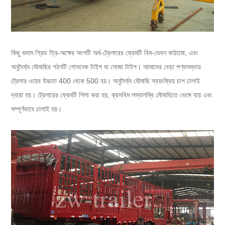
কিছু গুদাম গ্রিড ত্রি-অক্ষের অংশটি অর্ধ-ট্রেলারের ফ্রেমটি বিম-ভেদন কাঠামো, এবং
অনুদৈর্ঘ্য মৌমাছির গঠনটি গোসনেক টাইপ বা সোজা টাইপ। আমাদের বেড়া পণ্যসম্ভার
ট্রেলার ওয়েব উচ্চতা 400 থেকে 500 হয়। অনুদৈর্ঘ্য মৌমাছি স্বয়ংক্রিয় চাপ ঢালাই
দ্বারা হয়। ট্রেলারের ফ্রেমটি শিলা করা হয়, ক্রসবিম লম্বালম্বি মৌমাছিতে ভেঙ্গে যায় এবং
সম্পূর্ণভাবে ঢালাই হয়।