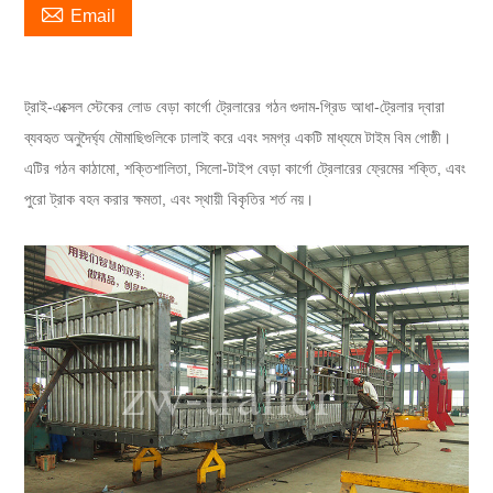

Email
ট্রাই-এক্সেল স্টেকের লোড বেড়া কার্গো ট্রেলারের গঠন গুদাম-গ্রিড আধা-ট্রেলার দ্বারা
ব্যবহৃত অনুদৈর্ঘ্য মৌমাছিগুলিকে ঢালাই করে এবং সমগ্র একটি মাধ্যমে টাইম বিম গোষ্ঠী।
এটির গঠন কাঠামো, শক্তিশালিতা, সিলো-টাইপ বেড়া কার্গো ট্রেলারের ফ্রেমের শক্তি, এবং
পুরো ট্রাক বহন করার ক্ষমতা, এবং স্থায়ী বিকৃতির শর্ত নয়।