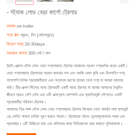
- স্ট্যাক লোড বেড়া কার্গো ট্রেলার
তরবার
zw trailer
পণ্য উত্স
শ্যান্ডং, চীন (মেইনল্যান্ড)
বিতরণ সময়
20-30days
সরবরাহ ক্ষমতা
300 সেট / মাস
ট্রাই-এক্সেল স্টেক লোড বেড়া পণ্যসম্ভার ট্রেলার আমাদের প্রধান পণ্যগুলির মধ্যে একটি।
বেড়া পণ্যসম্ভার ট্রেলারের প্রধান ব্যবহার ফল এবং সবজি যেমন কৃষি এবং ডিদলাইন পণ্য,
পাশাপাশি দৈনিক প্রয়োজনীয়তা এবং অন্যান্য ধরণের হালকা ফেনা পণ্য যা আমরা ব্যবহার
করি। ট্রি-এক্সল স্টিলের আধা ট্রেলারটি একটি আধা ট্রেলার যা আমরা আমাদের দৈনন্দিন
জীবনে আরও বেশি দেখি এবং এটি এক্সপ্রেস কোম্পানি এবং ক্যাসিনমেন্ট স্টেশনেও একটি
প্রয়োজনীয় পরিবহন ট্রেলার।
আমাদের ত্রি-অক্ষ স্টেক লোড বেড়া পণ্যসম্ভার ট্রেলার ক্লিয়ার লোড সামর্থ্য সঙ্গে ক্লায়েন্ট
এর লোডিং ক্ষমতা চাহিদা পূরণ করতে পারেন। ট্রেলারের গঠনও তুলনামূলকভাবে সহজ এবং
প্রযোজ্য। এটি বিচ্ছিন্ন করা এবং মালিকের জন্য বিনিয়োগের খরচ কমাতে সুবিধাজনক।