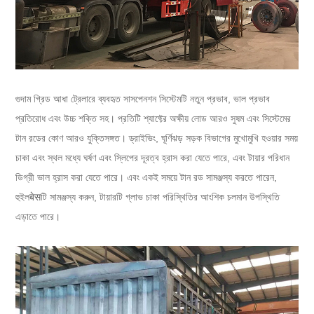
গুদাম গ্রিড আধা ট্রেলারে ব্যবহৃত সাসপেনশন সিস্টেমটি নতুন প্রভাব, ভাল প্রভাব
প্রতিরোধ এবং উচ্চ শক্তি সহ। প্রতিটি শ্যাফ্টের অক্ষীয় লোড আরও সুষম এবং সিস্টেমের
টান রডের কোণ আরও যুক্তিসঙ্গত। ড্রাইভিং, ঘূর্ণিঝড় সড়ক বিভাগের মুখোমুখি হওয়ার সময়
চাকা এবং স্থল মধ্যে ঘর্ষণ এবং স্লিপের দূরত্ব হ্রাস করা যেতে পারে, এবং টায়ার পরিধান
ডিগ্রী ভাল হ্রাস করা যেতে পারে। এবং একই সময়ে টান রড সামঞ্জস্য করতে পারেন,
হুইলबेसটি সামঞ্জস্য করুন, টায়ারটি গ্লাভ চাকা পরিস্থিতির আংশিক চলমান উপস্থিতি
এড়াতে পারে।