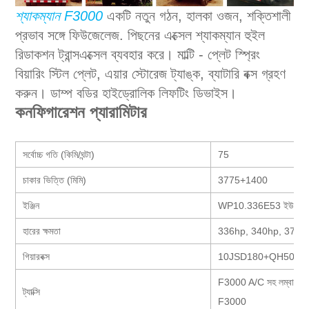
শ্যাকম্যান F3000
একটি নতুন গঠন, হালকা ওজন, শক্তিশালী
প্রভাব সঙ্গে ফিউজেলেজ. পিছনের এক্সেল শ্যাকম্যান হুইল
রিডাকশন ট্রান্সএক্সেল ব্যবহার করে। মাল্টি - প্লেট স্প্রিং
বিয়ারিং স্টিল প্লেট, এয়ার স্টোরেজ ট্যাঙ্ক, ব্যাটারি বক্স গ্রহণ
করুন। ডাম্প বডির হাইড্রোলিক লিফটিং ডিভাইস।
কনফিগারেশন প্যারামিটার
সর্বোচ্চ গতি (কিমি/ঘন্টা)
75
চাকার ভিত্তি (মিমি)
3775+1400
ইঞ্জিন
WP10.336E53 ইউরো Ⅴ
হারের ক্ষমতা
336hp, 340hp, 375h
গিয়ারবক্স
10JSD180+QH50
F3000 A/C সহ লম্বা সমত
ট্যাক্সি
F3000