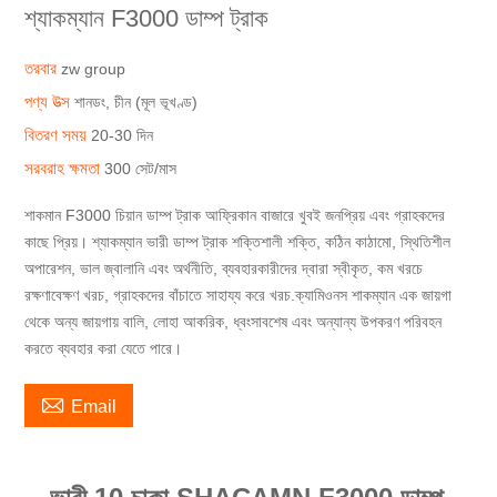
শ্যাকম্যান F3000 ডাম্প ট্রাক
তরবার
zw group
পণ্য উত্স
শানডং, চীন (মূল ভূখণ্ড)
বিতরণ সময়
20-30 দিন
সরবরাহ ক্ষমতা
300 সেট/মাস
শাকমান F3000 চিয়ান ডাম্প ট্রাক আফ্রিকান বাজারে খুবই জনপ্রিয় এবং গ্রাহকদের
কাছে প্রিয়। শ্যাকম্যান ভারী ডাম্প ট্রাক শক্তিশালী শক্তি, কঠিন কাঠামো, স্থিতিশীল
অপারেশন, ভাল জ্বালানি এবং অর্থনীতি, ব্যবহারকারীদের দ্বারা স্বীকৃত, কম খরচে
রক্ষণাবেক্ষণ খরচ, গ্রাহকদের বাঁচাতে সাহায্য করে খরচ.ক্যামিওনস শাকম্যান এক জায়গা
থেকে অন্য জায়গায় বালি, লোহা আকরিক, ধ্বংসাবশেষ এবং অন্যান্য উপকরণ পরিবহন
করতে ব্যবহার করা যেতে পারে।

Email