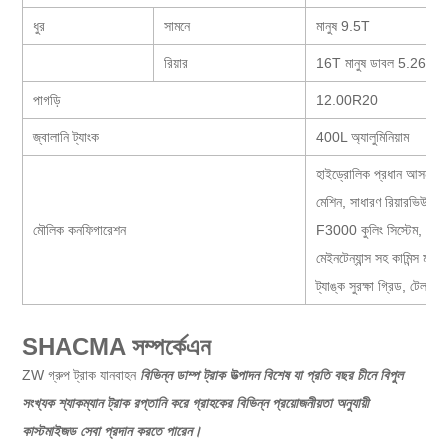
ধুর
সামনে
মানুষ 9.5T
রিয়ার
16T মানুষ ডাবল 5.262, 
পাগড়ি
12.00R20
জ্বালানি ট্যাংক
400L অ্যালুমিনিয়াম
হাইড্রোলিক প্রধান আসন, চার-
মেশিন, সাধারণ রিয়ারভিউ মিরর,
মৌলিক কনফিগারেশন
F3000 কুলিং সিস্টেম, স্কো
মেইনটেন্যান্স সহ কামিন্স মডেল
ট্যাঙ্ক সুরক্ষা গ্রিড, টেলল
SHACMA সম্পর্কে
এন
ZW গ্রুপ ট্রাক যানবাহন
বিভিন্ন ডাম্প ট্রাক উত্পাদন বিশেষ
যা প্রতি বছর চীনে বিপুল
সংখ্যক শ্যাকম্যান ট্রাক রপ্তানি করে
গ্রাহকের বিভিন্ন প্রয়োজনীয়তা অনুযায়ী
কাস্টমাইজড সেবা প্রদান করতে পারেন।