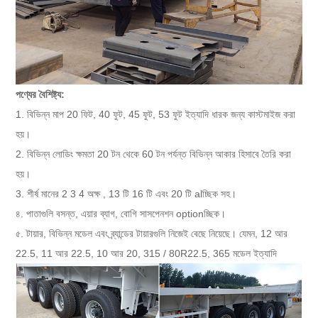
পণ্যের বৈশিষ্ট্য:
1. বিভিন্ন মাপ 20 ফিট, 40 ফুট, 45 ফুট, 53 ফুট ইত্যাদি ধারক জন্য কাস্টমাইজ করা
হয়।
2. বিভিন্ন লোডিং ক্ষমতা 20 টন থেকে 60 টন পর্যন্ত বিভিন্ন আকার হিসাবে তৈরি করা
হয়।
3. শীর্ষ মানের
2 3 4 অক্ষ
,
13 টি 16 টি
এবং 20 টি alচ্ছিক সহ।
৪. পাতাগুলি বসন্ত, এয়ার ব্যাগ, বোগি সাসপেনশন optionচ্ছিক।
৫. টায়ার, বিভিন্ন মডেল এবং ব্র্যান্ডের টায়ারগুলি নিজেই বেছে নিয়েছে। যেমন, 12 আর
22.5, 11 আর 22.5, 10 আর 20, 315 / 80R22.5, 365 মডেল ইত্যাদি