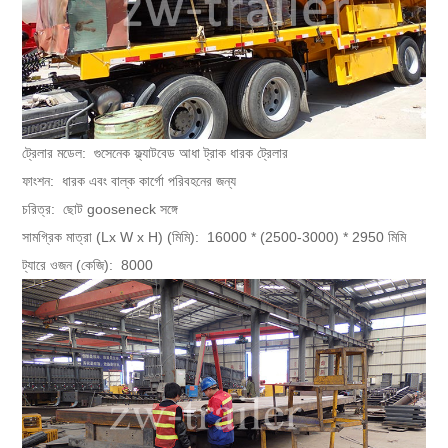
ট্রেলার মডেল:
গুসেনেক ফ্ল্যাটবেড আধা ট্রাক ধারক ট্রেলার
ফাংশন:
ধারক এবং বাল্ক কার্গো পরিবহনের জন্য
চরিত্র:
ছোট gooseneck সঙ্গে
সামগ্রিক মাত্রা (Lx W x H) (মিমি):
16000 * (2500-3000) * 2950 মিমি
ট্যারে ওজন (কেজি):
8000