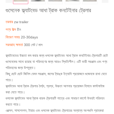
গুসেনেক ফ্ল্যাটবেড আধা ট্রাক কনটেইনার ট্রেলার
তরবার
zw trailer
পণ্য উত্স
চীন
বিতরণ সময়
20-30days
সরবরাহ ক্ষমতা
300 সেট / মাস
ফ্ল্যাটবেডের উচ্চতা কম করার জন্য গুসনেক ফ্ল্যাটবেড আধা ট্রাক কনটেইনার ট্রেলারটি ছোট
গুসেনেকের সাথে রয়েছে যা পরিবহণের জন্য আরও স্থিতিশীল। এটি ভারী সরঞ্জাম এবং পণ্য
পরিবহনের জন্য উপযুক্ত।
কিছু ছোট ছোট জিনিস যেমন সরঞ্জাম, জলের ট্যাঙ্ক ইত্যাদি প্রয়োজনে গুজেনকে রাখা যেতে
পারে।
ফ্ল্যাটবেড আধা ট্রাক ট্রেলার দৈর্ঘ্য, প্রস্থ, উচ্চতা আপনার প্রয়োজন হিসাবে কাস্টমাইজ
করা যেতে পারে।
গুসনেক ফ্ল্যাটবেড আধা ট্রাক ধারক ট্রেলারটি পাত্রে এবং সাধারণ কার্গো উভয়ই পরিবহন
করতে পারে।
এক্সেল, সাসপেনশন, টায়ার এবং গুসনেক ফ্ল্যাটবেড ট্রেলারের অন্যান্য অংশগুলি গ্রাহকরা