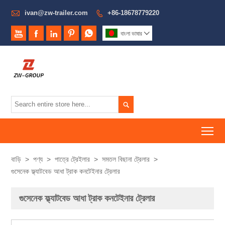

ivan@zw-trailer.com
+86-18678779220






বাংলা ভাষার


To
বাড়ি
>
পণ্য
>
পাত্রে ট্রেইলার
>
সমতল বিছানা ট্রেলার
>
গুসেনেক ফ্ল্যাটবেড আধা ট্রাক কনটেইনার ট্রেলার
গুসেনেক ফ্ল্যাটবেড আধা ট্রাক কনটেইনার ট্রেলার