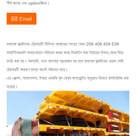
শীর্ষ মানের এবং optionচ্ছিক।

Email
গুসনেক ফ্ল্যাটবেড ট্রেলারটি বিভিন্ন আকারের পাত্রে যেমন 20ft 40ft 45ft 53ft
কনটেইনারগুলি সাধারণভাবে পরিবহন করার জন্য ডিজাইন করা টায়ারের উপরে মেঝে দিয়ে
তৈরি করা হয়। অবশ্যই, যখন আপনার প্রয়োজন হয় তবে গুসনেক ফ্ল্যাটবেড ধারক সেমি
ট্রেলারটি সাধারণ বাল্ক কার্গো পরিবহন করে।
এর এক্সেল, সাসপেনশন, টায়ার এমনকি মূল ফ্রেম ক্লায়েন্টের অনুরোধ হিসাবে কাস্টমাইজ করা
হয়েছে।