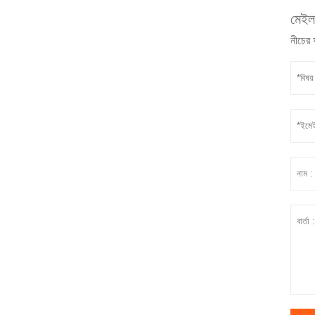
মেইল 
নীচের 