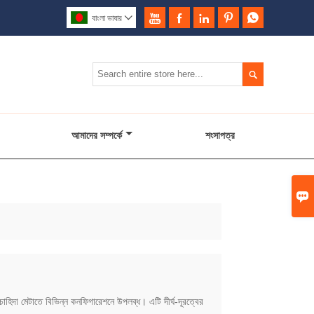





বাংলা ভাষার


আমাদের সম্পর্কে
শংসাপত্র

াহিদা মেটাতে বিভিন্ন কনফিগারেশনে উপলব্ধ। এটি দীর্ঘ-দূরত্বের