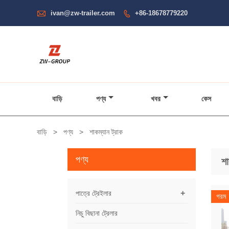

ivan@zw-trailer.com
+86-18678779220

বাড়ি
পণ্য
খবর
কেস
বাড়ি
>
পণ্য
>
শাকম্যান ট্রাক
পণ্য
শা
+
পাত্রে ট্রেইলার
গরম
নিচু বিছানা ট্রেলার