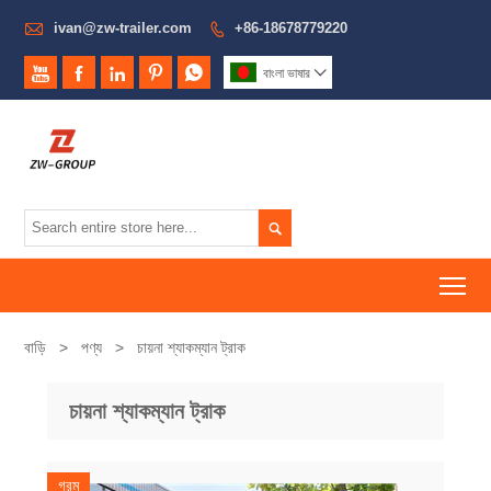

ivan@zw-trailer.com
+86-18678779220






বাংলা ভাষার


To
বাড়ি
>
পণ্য
>
চায়না শ্যাকম্যান ট্রাক
চায়না শ্যাকম্যান ট্রাক
গরম