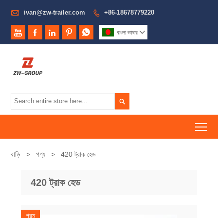

ivan@zw-trailer.com
+86-18678779220






বাংলা ভাষার


To
বাড়ি
>
পণ্য
>
420 ট্রাক হেড
420 ট্রাক হেড
গরম