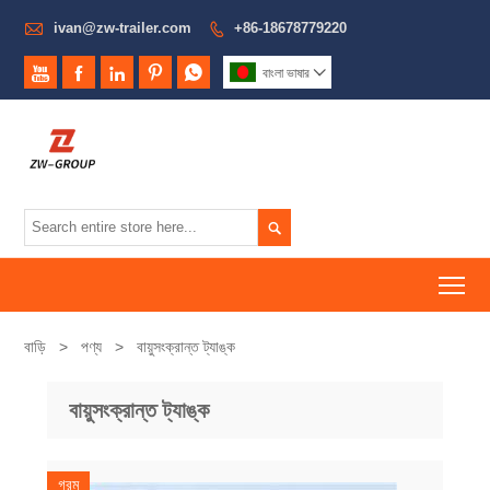

ivan@zw-trailer.com
+86-18678779220






বাংলা ভাষার


To
বাড়ি
>
পণ্য
>
বায়ুসংক্রান্ত ট্যাঙ্ক
বায়ুসংক্রান্ত ট্যাঙ্ক
গরম