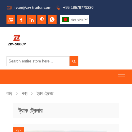

ivan@zw-trailer.com
+86-18678779220






বাংলা ভাষার


To
বাড়ি
>
পণ্য
>
ট্রাক ট্রেলার
ট্রাক ট্রেলার
গরম