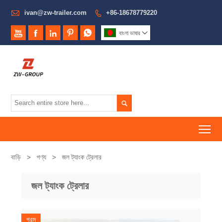

ivan@zw-trailer.com
+86-18678779220






বাংলা ভাষার


To
বাড়ি
>
পণ্য
>
জল ট্যাংক ট্রেলার
জল ট্যাংক ট্রেলার
গরম